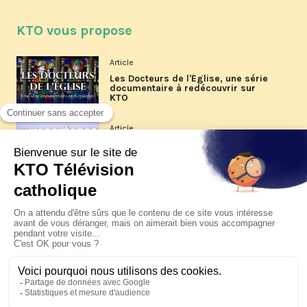
KTO vous propose
Article
Les Docteurs de l'Église, une série
documentaire à redécouvrir sur
KTO
Article
Les reportages d'été 2026 de KTO
Article
La visite pastorale du pape Léon
XIV à Assise à suivre sur KTO le
jeudi 6 août
Article
Le pape en Uruguay, Argentine et
Pérou du 6 au 17 novembre 2026