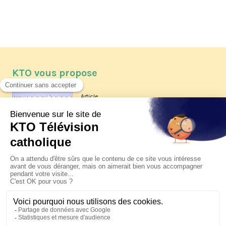
KTO vous propose
Article
Les reportages d'été 2026 de KTO
Article
La visite pastorale du pape Léon
XIV à Assise à suivre sur KTO le
jeudi 6 août
Article
Le pape en Uruguay, Argentine et
Pérou du 6 au 17 novembre 2026