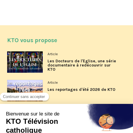
KTO vous propose
Article
Les Docteurs de l'Église, une série
documentaire à redécouvrir sur
KTO
Article
Les reportages d'été 2026 de KTO
Article
La visite pastorale du pape Léon
XIV à Assise à suivre sur KTO le
jeudi 6 août