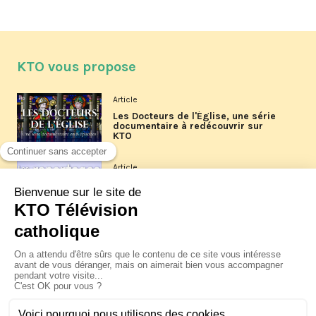
KTO vous propose
Article
Les Docteurs de l'Église, une série
documentaire à redécouvrir sur
KTO
Article
Les reportages d'été 2026 de KTO
Article
La visite pastorale du pape Léon
XIV à Assise à suivre sur KTO le
jeudi 6 août
Article