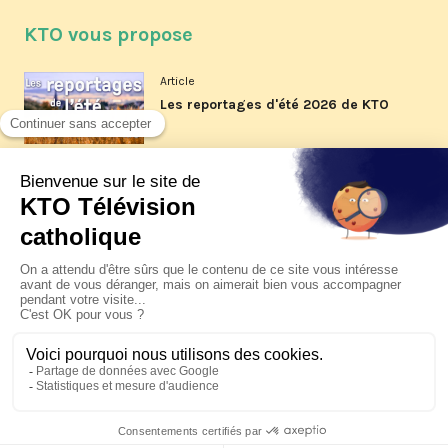
KTO vous propose
Article
Les reportages d'été 2026 de KTO
Article
La visite pastorale du pape Léon
XIV à Assise à suivre sur KTO le
jeudi 6 août
Article
Le pape en Uruguay, Argentine et
Pérou du 6 au 17 novembre 2026
© KTO 2026 —
Contact
—
Mentions légales