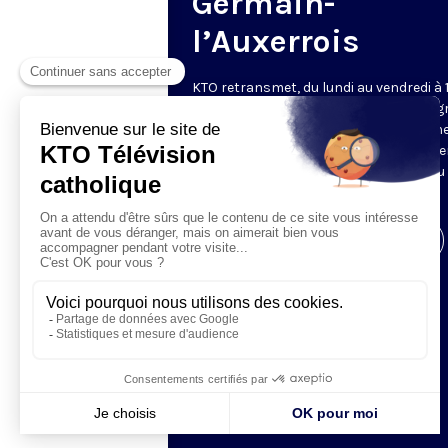
Germain-
l’Auxerrois
KTO retransmet, du lundi au vendredi à 
les vêpres en direct de Saint-Germain g
une technologie innovante : un système
captation multicaméra en direct total
automatisé, qui offre une réalisation au
près de la célébration.
Visiter la page de l'émission