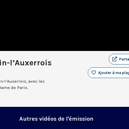
Part
n-l’Auxerrois
Ajouter à ma play
n-l’Auxerrois, avec les
Dame de Paris.
Autres vidéos de l'émission