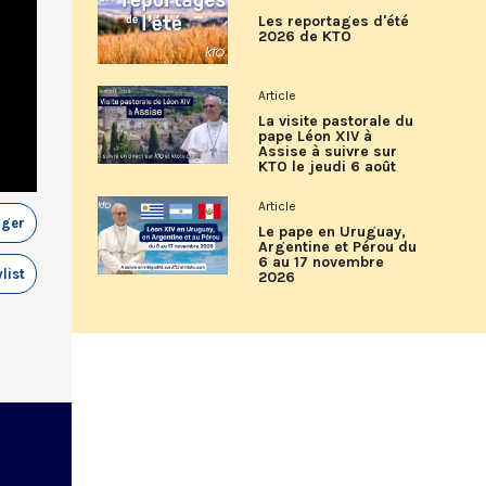
Les reportages d'été
2026 de KTO
Article
La visite pastorale du
pape Léon XIV à
Assise à suivre sur
KTO le jeudi 6 août
Article
ager
Le pape en Uruguay,
Argentine et Pérou du
6 au 17 novembre
list
2026