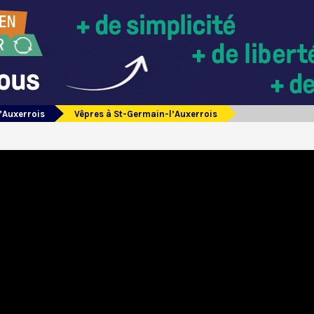
’Auxerrois
Vêpres à St-Germain-l’Auxerrois