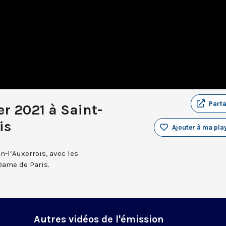
Part
er 2021 à Saint-
is
Ajouter à ma play
n-l’Auxerrois, avec les
Dame de Paris.
Autres vidéos de l'émission