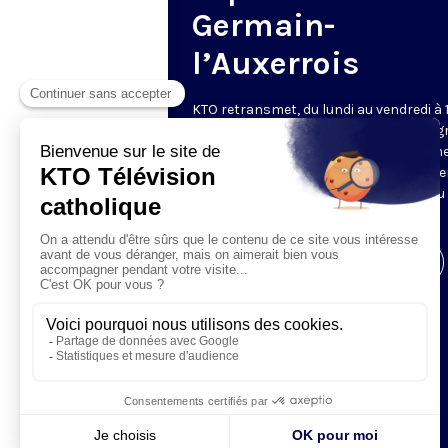
Germain-
l’Auxerrois
KTO retransmet, du lundi au vendredi à 
les vêpres en direct de Saint-Germain g
une technologie innovante : un système
captation multicaméra en direct total
automatisé, qui offre une réalisation au
près de la célébration.
Visiter la page de l'émission