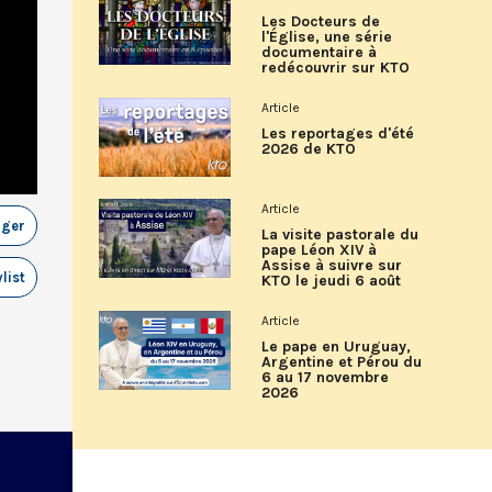
Les Docteurs de
l'Église, une série
documentaire à
redécouvrir sur KTO
Article
Les reportages d'été
2026 de KTO
Article
ager
La visite pastorale du
pape Léon XIV à
Assise à suivre sur
list
KTO le jeudi 6 août
Article
Le pape en Uruguay,
Argentine et Pérou du
6 au 17 novembre
2026