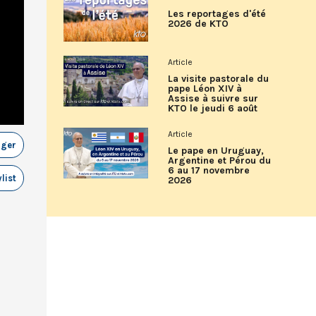
Les reportages d'été
2026 de KTO
Article
La visite pastorale du
pape Léon XIV à
Assise à suivre sur
KTO le jeudi 6 août
Article
ager
Le pape en Uruguay,
Argentine et Pérou du
6 au 17 novembre
list
2026