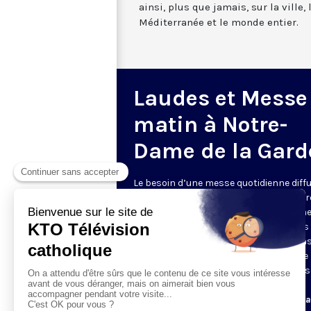
ainsi, plus que jamais, sur la ville,
Méditerranée et le monde entier.
Laudes et Messe
matin à Notre-
Dame de la Gard
Le besoin d’une messe quotidienne diff
la télévision a été exprimé d’une manièr
encore plus forte pendant le confinem
dans de nombreux pays francophones 
maintient depuis la reprise. KTO retran
en direct de la basilique Notre-Dame de 
Garde, à Marseille, les laudes et la mess
Le lundi à 7h25, la messe
Du mardi au samedi à 7h25, messe avec l