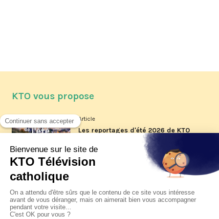
KTO vous propose
Article
Les reportages d'été 2026 de KTO
Article
La visite pastorale du pape Léon
XIV à Assise à suivre sur KTO le
jeudi 6 août
Article