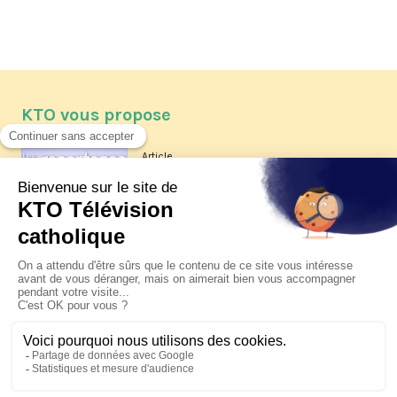
KTO vous propose
Article
Les reportages d'été 2026 de KTO
Article
La visite pastorale du pape Léon
XIV à Assise à suivre sur KTO le
jeudi 6 août
Article
Le pape en Uruguay, Argentine et
Pérou du 6 au 17 novembre 2026