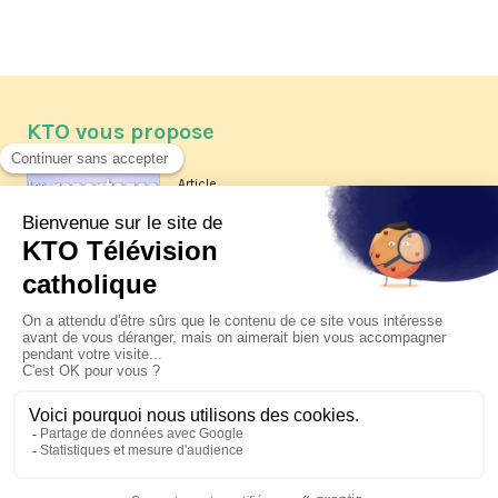
KTO vous propose
Article
Les reportages d'été 2026 de KTO
Article
La visite pastorale du pape Léon
XIV à Assise à suivre sur KTO le
jeudi 6 août
Article
Le pape en Uruguay, Argentine et
Pérou du 6 au 17 novembre 2026