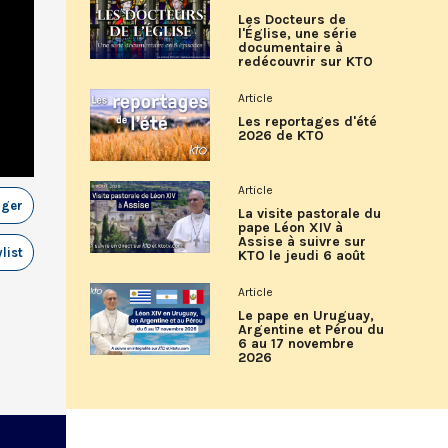
Les Docteurs de
l'Église, une série
documentaire à
redécouvrir sur KTO
Article
Les reportages d'été
2026 de KTO
Article
ager
La visite pastorale du
pape Léon XIV à
Assise à suivre sur
list
KTO le jeudi 6 août
Article
Le pape en Uruguay,
Argentine et Pérou du
6 au 17 novembre
2026