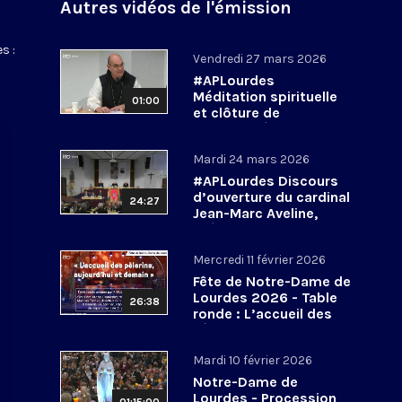
Autres vidéos de l'émission
s :
Vendredi 27 mars 2026
#APLourdes
Méditation spirituelle
01:00
et clôture de
l’Assemblée des
évêques de France - 27
Mardi 24 mars 2026
mars 2026
#APLourdes Discours
d’ouverture du cardinal
24:27
Jean-Marc Aveline,
président de la CEF -
24 mars 2026
Mercredi 11 février 2026
Fête de Notre-Dame de
Lourdes 2026 - Table
26:38
ronde : L’accueil des
pèlerins, aujourd’hui et
demain
Mardi 10 février 2026
Notre-Dame de
Lourdes - Procession
01:15:00