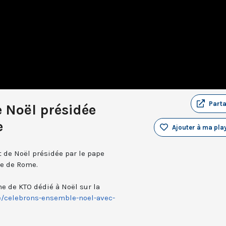
Part
e Noël présidée
e
Ajouter à ma play
t de Noël présidée par le pape
re de Rome.
 de KTO dédié à Noël sur la
e/celebrons-ensemble-noel-avec-