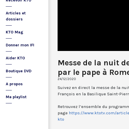
Recevoir KTO
Articles et
dossiers
KTO Mag
Donner mon IFI
Aider KTO
Messe de la nuit d
par le pape à Rom
Boutique DVD
24/12/2020
A propos
Suivez en direct la messe de la nui
François en la Basilique Saint-Pier
Ma playlist
Retrouvez l’ensemble du programme
page
https://www.ktotv.com/articl
kto