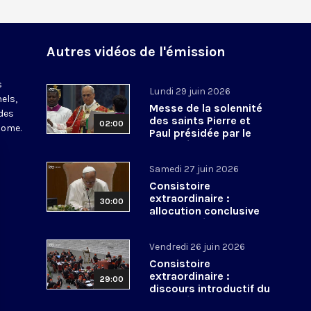
Autres vidéos de l'émission
s
Lundi 29 juin 2026
els,
Messe de la solennité
des
des saints Pierre et
02:00
Rome.
Paul présidée par le
pape Léon XIV - 29 juin
2026
Samedi 27 juin 2026
Consistoire
extraordinaire :
30:00
allocution conclusive
du pape Léon XIV et Te
Deum - 27 juin 2026
Vendredi 26 juin 2026
Consistoire
extraordinaire :
29:00
discours introductif du
pape Léon XIV - 26 juin