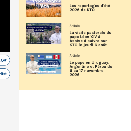
Les reportages d'été
2026 de KTO
Article
La visite pastorale du
pape Léon XIV à
Assise à suivre sur
KTO le jeudi 6 août
Article
ager
Le pape en Uruguay,
Argentine et Pérou du
6 au 17 novembre
list
2026