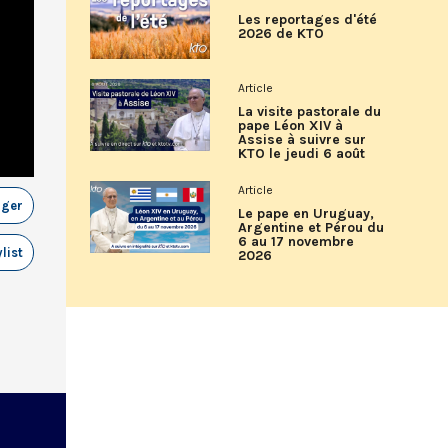
Les reportages d'été
2026 de KTO
Article
La visite pastorale du
pape Léon XIV à
Assise à suivre sur
KTO le jeudi 6 août
Article
ager
Le pape en Uruguay,
Argentine et Pérou du
6 au 17 novembre
list
2026