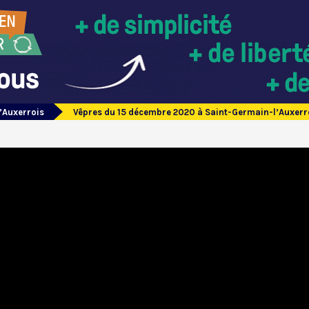
’Auxerrois
Vêpres du 15 décembre 2020 à Saint-Germain-l’Auxerr