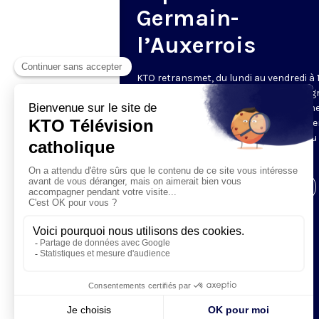
Germain-
l’Auxerrois
KTO retransmet, du lundi au vendredi à 
les vêpres en direct de Saint-Germain g
une technologie innovante : un système
captation multicaméra en direct total
automatisé, qui offre une réalisation au
près de la célébration.
Visiter la page de l'émission