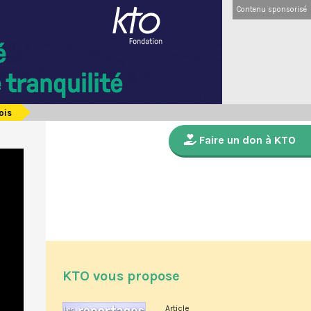
Contenu sponsorisé
ois
Faire un don à KTO
KTO vous propose
Article