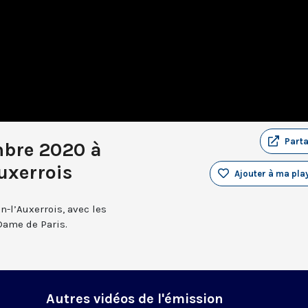
Part
mbre 2020 à
uxerrois
Ajouter à ma play
n-l’Auxerrois, avec les
Dame de Paris.
Autres vidéos de l'émission