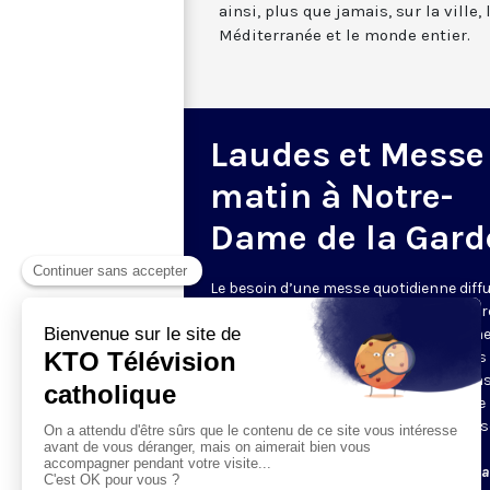
ainsi, plus que jamais, sur la ville,
Méditerranée et le monde entier.
Laudes et Messe
matin à Notre-
Dame de la Gard
Le besoin d’une messe quotidienne diff
la télévision a été exprimé d’une manièr
encore plus forte pendant le confinem
dans de nombreux pays francophones 
maintient depuis la reprise. KTO retran
en direct de la basilique Notre-Dame de 
Garde, à Marseille, les laudes et la mess
Le lundi à 7h25, la messe
Du mardi au samedi à 7h25, messe avec l