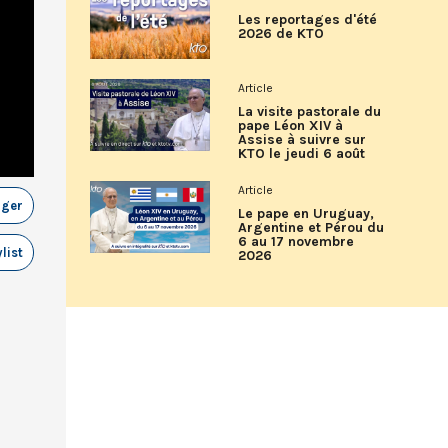
Les reportages d'été
2026 de KTO
Article
La visite pastorale du
pape Léon XIV à
Assise à suivre sur
KTO le jeudi 6 août
Article
ager
Le pape en Uruguay,
Argentine et Pérou du
6 au 17 novembre
list
2026