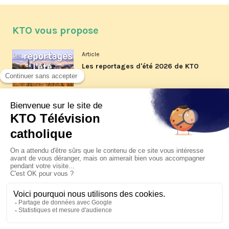
KTO vous propose
Article
Les reportages d'été 2026 de KTO
Article
La visite pastorale du pape Léon
XIV à Assise à suivre sur KTO le
jeudi 6 août
Article
Le pape en Uruguay, Argentine et
Pérou du 6 au 17 novembre 2026
© KTO 2026 —
Contact
—
Mentions légales