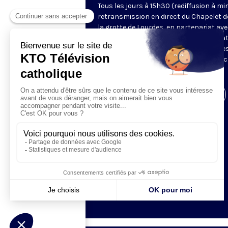
Tous les jours à 15h30 (rediffusion à min
retransmission en direct du Chapelet d
la grotte de Lourdes, en partenariat ave
Sanctuaires. Chaque jour, l'une des qua
méditations des mystères du Rosaire e
proposée en communion de prière avec
pèlerins à Lourdes.
Visiter la page de l'émission