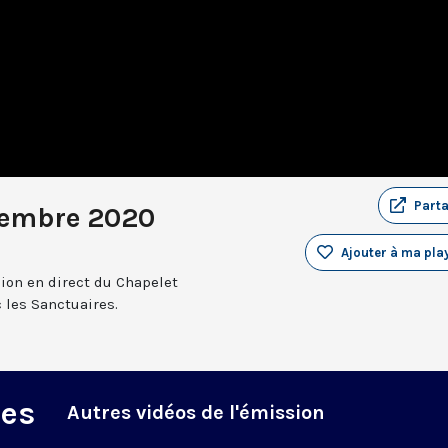
Part
cembre 2020
Ajouter à ma play
sion en direct du Chapelet
 les Sanctuaires.
des
Autres vidéos de l'émission