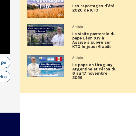
Les reportages d'été
2026 de KTO
Article
La visite pastorale du
pape Léon XIV à
Assise à suivre sur
KTO le jeudi 6 août
Article
ager
Le pape en Uruguay,
Argentine et Pérou du
6 au 17 novembre
list
2026