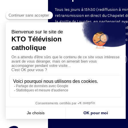
Tous les jours à 15h30 (rediffusion à min
retransmission en direct du Chapelet d
la grotte de Lourdes, en partenariat ave
Sanctuaires. Chaque jour, l'une des qua
méditations des mystères du Rosaire e
proposée en communion de prière avec
pèlerins à Lourdes.
Visiter la page de l'émission