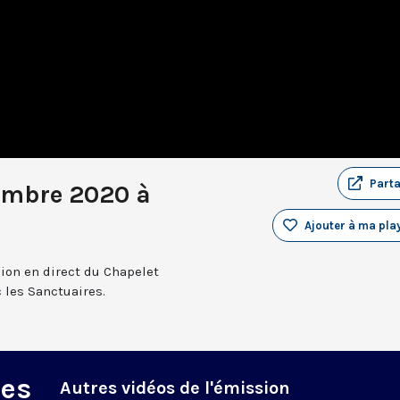
Part
embre 2020 à
Ajouter à ma play
sion en direct du Chapelet
 les Sanctuaires.
des
Autres vidéos de l'émission