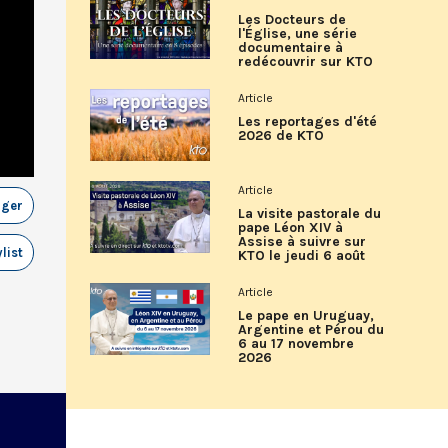
Les Docteurs de
l'Église, une série
documentaire à
redécouvrir sur KTO
Article
Les reportages d'été
2026 de KTO
Article
ager
La visite pastorale du
pape Léon XIV à
Assise à suivre sur
list
KTO le jeudi 6 août
Article
Le pape en Uruguay,
Argentine et Pérou du
6 au 17 novembre
2026