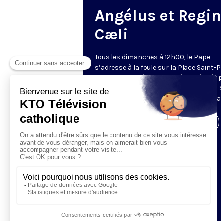
Angélus et Regi
Cæli
Tous les dimanches à 12h00, le Pape
s’adresse à la foule sur la Place Saint-P
de Rome. La prière de l’Angélus, récitée 
Pape, est précédée d’une allocution du 
Père. Retransmis et traduit en direct pa
Visiter la page de l'émission