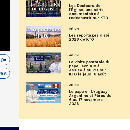
Les Docteurs de
l'Église, une série
documentaire à
redécouvrir sur KTO
Article
Les reportages d'été
2026 de KTO
Article
ager
La visite pastorale du
pape Léon XIV à
Assise à suivre sur
list
KTO le jeudi 6 août
Article
Le pape en Uruguay,
Argentine et Pérou du
6 au 17 novembre
2026