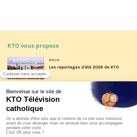
KTO vous propose
Article
Les reportages d'été 2026 de KTO
Article
La visite pastorale du pape Léon
XIV à Assise à suivre sur KTO le
jeudi 6 août
Article
Le pape en Uruguay, Argentine et
Pérou du 6 au 17 novembre 2026