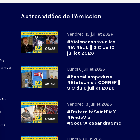
Autres vidéos de l'émission
Vendredi 10 juillet 2026
#Violencessexuelles
#IA #Irak || SIC du 10
06:25
juillet 2026
tés
France
Lundi 6 juillet 2026
#PapeàLampedusa
#ÉtatsUnis #CORREF ||
06:42
SIC du 6 juillet 2026
s et
Vendredi 3 juillet 2026
#FraternitéSaintPieX
s
#FindeVie
06:56
#SoeurAlessandraSme
les
rilli || #SIC du 3 juillet
2026
Lundi 29 juin 2026