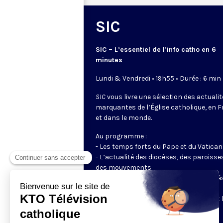
SIC
SIC – L’essentiel de l’info catho en 6
minutes
Lundi & Vendredi • 19h55 • Durée : 6 min
SIC
vous livre une sélection des actuali
marquantes de l’Église catholique, en 
et dans le monde.
Au programme :
- Les temps forts du Pape et du Vatican
- L’actualité des diocèses, des paroisse
des mouvements
- Les initiatives des catholiques engagé
dans le monde
- Les grands événements ecclésiaux et 
enjeux du moment pour la société