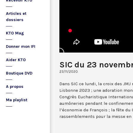
Recevoir KTO
Articles et
dossiers
KTO Mag
Donner mon IFI
Aider KTO
SIC du 23 novemb
23/11/2020
Boutique DVD
Dans SIC ce lundi, la croix des JMJ
A propos
Lisbonne 2023 ; une adoration mond
Congrès Eucharistique International
Ma playlist
aumôneries pendant le confinement
l’économie de François ; la fête du C
rassemblements pour la messe en 