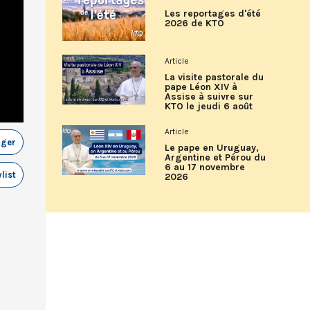
Les reportages d'été
2026 de KTO
Article
La visite pastorale du
pape Léon XIV à
Assise à suivre sur
KTO le jeudi 6 août
Article
ager
Le pape en Uruguay,
Argentine et Pérou du
6 au 17 novembre
list
2026