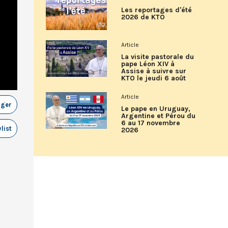
Les reportages d'été
2026 de KTO
Article
La visite pastorale du
pape Léon XIV à
Assise à suivre sur
KTO le jeudi 6 août
Article
ager
Le pape en Uruguay,
Argentine et Pérou du
6 au 17 novembre
list
2026