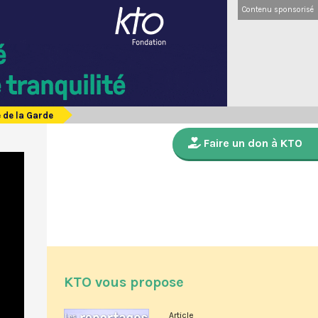
Contenu sponsorisé
de la Garde
Faire un don à KTO
KTO vous propose
Article