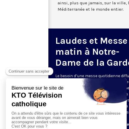
ainsi, plus que jamais, sur la ville,
Méditerranée et le monde entier.
Laudes et Messe
matin à Notre-
Dame de la Gard
Le besoin d’une messe quotidienne diff
la télévision a été exprimé d’une manièr
encore plus forte pendant le confinem
dans de nombreux pays francophones 
maintient depuis la reprise. KTO retran
en direct de la basilique Notre-Dame de 
Garde, à Marseille, les laudes et la mess
Le lundi à 7h25, la messe
Du mardi au samedi à 7h25, messe avec l