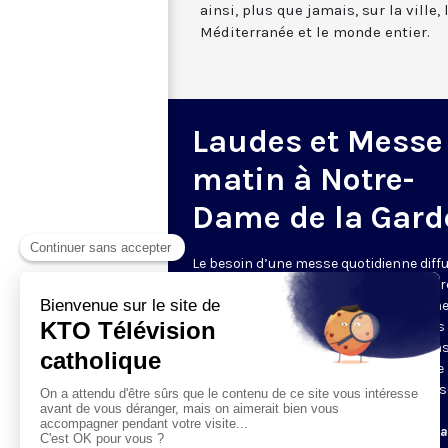
ainsi, plus que jamais, sur la ville,
Méditerranée et le monde entier.
Laudes et Messe
matin à Notre-
Dame de la Gard
Le besoin d’une messe quotidienne diff
la télévision a été exprimé d’une manièr
encore plus forte pendant le confinem
dans de nombreux pays francophones 
maintient depuis la reprise. KTO retran
en direct de la basilique Notre-Dame de 
Garde, à Marseille, les laudes et la mess
Le lundi à 7h25, la messe
Du mardi au samedi à 7h25, messe avec l