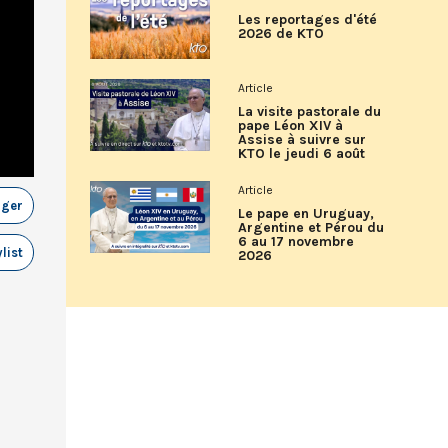
Les reportages d'été
2026 de KTO
Article
La visite pastorale du
pape Léon XIV à
Assise à suivre sur
KTO le jeudi 6 août
Article
ager
Le pape en Uruguay,
Argentine et Pérou du
6 au 17 novembre
list
2026