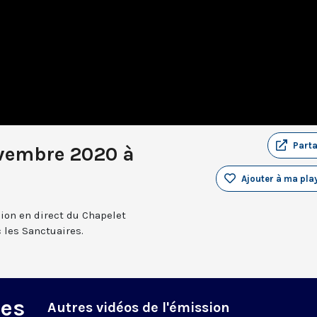
Part
ovembre 2020 à
Ajouter à ma play
sion en direct du Chapelet
 les Sanctuaires.
des
Autres vidéos de l'émission