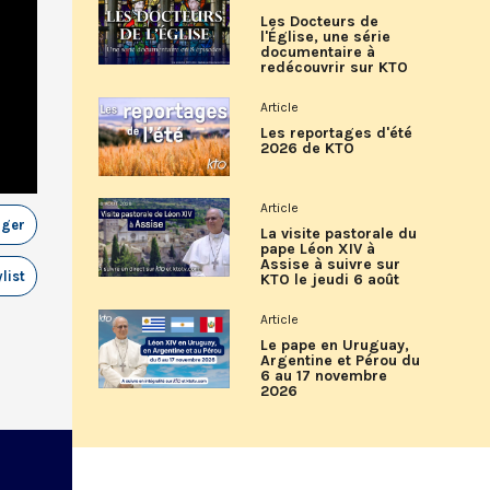
Les Docteurs de
l'Église, une série
documentaire à
redécouvrir sur KTO
Article
Les reportages d'été
2026 de KTO
Article
ager
La visite pastorale du
pape Léon XIV à
Assise à suivre sur
list
KTO le jeudi 6 août
Article
Le pape en Uruguay,
Argentine et Pérou du
6 au 17 novembre
2026