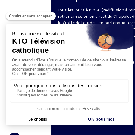
Tous les jours à 15h30 (rediffusion à min
retransmission en direct du Chapelet d
la grotte de Lourdes, en partenariat ave
Sanctuaires. Chaque jour, l'une des qua
méditations des mystères du Rosaire e
proposée en communion de prière avec
pèlerins à Lourdes.
Visiter la page de l'émission