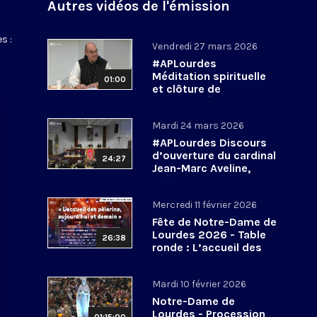
Autres vidéos de l'émission
s :
Vendredi 27 mars 2026
#APLourdes
Méditation spirituelle
01:00
et clôture de
l’Assemblée des
évêques de France - 27
Mardi 24 mars 2026
mars 2026
#APLourdes Discours
d’ouverture du cardinal
24:27
Jean-Marc Aveline,
président de la CEF -
24 mars 2026
Mercredi 11 février 2026
Fête de Notre-Dame de
Lourdes 2026 - Table
26:38
ronde : L’accueil des
pèlerins, aujourd’hui et
demain
Mardi 10 février 2026
Notre-Dame de
Lourdes - Procession
01:15:00