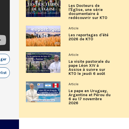
Les Docteurs de
l'Église, une série
documentaire à
redécouvrir sur KTO
Article
Les reportages d'été
2026 de KTO
Article
ager
La visite pastorale du
pape Léon XIV à
Assise à suivre sur
list
KTO le jeudi 6 août
Article
Le pape en Uruguay,
Argentine et Pérou du
6 au 17 novembre
2026