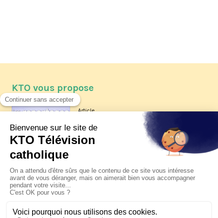
KTO vous propose
Article
Les reportages d'été 2026 de KTO
Article
La visite pastorale du pape Léon
XIV à Assise à suivre sur KTO le
jeudi 6 août
Article
Le pape en Uruguay, Argentine et