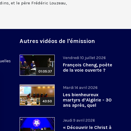
ins, et le père Frédéric Louzeau,
Autres vidéos de l'émission
Vendredi 10 juillet 2026
uelles
François Cheng, poète
de la voie ouverte ?
01:05:37
Mardi 14 avril 2026
Les bienheureux
martyrs d’Algérie - 30
43:50
ans après, quel
héritage spirituel?
Jeudi 9 avril 2026
« Découvrir le Christ à