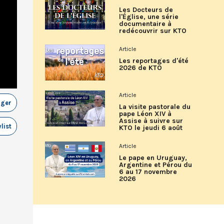
Les Docteurs de
l'Église, une série
documentaire à
redécouvrir sur KTO
Article
Les reportages d'été
2026 de KTO
Article
ager
La visite pastorale du
pape Léon XIV à
Assise à suivre sur
list
KTO le jeudi 6 août
Article
Le pape en Uruguay,
Argentine et Pérou du
6 au 17 novembre
2026