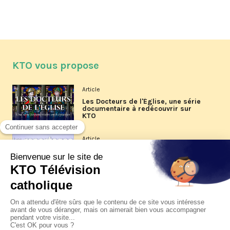
KTO vous propose
Article
Les Docteurs de l'Église, une série
documentaire à redécouvrir sur
KTO
Article
Les reportages d'été 2026 de KTO
Article
La visite pastorale du pape Léon
XIV à Assise à suivre sur KTO le
jeudi 6 août