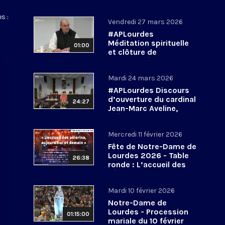
s :
Vendredi 27 mars 2026
#APLourdes
Méditation spirituelle
01:00
et clôture de
l’Assemblée des
évêques de France - 27
Mardi 24 mars 2026
mars 2026
#APLourdes Discours
d’ouverture du cardinal
24:27
Jean-Marc Aveline,
président de la CEF -
24 mars 2026
Mercredi 11 février 2026
Fête de Notre-Dame de
Lourdes 2026 - Table
26:38
ronde : L’accueil des
pèlerins, aujourd’hui et
demain
Mardi 10 février 2026
Notre-Dame de
Lourdes - Procession
01:15:00
mariale du 10 février