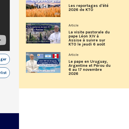
Les reportages d'été
2026 de KTO
Article
La visite pastorale du
pape Léon XIV à
Assise à suivre sur
KTO le jeudi 6 août
Article
ager
Le pape en Uruguay,
Argentine et Pérou du
6 au 17 novembre
list
2026