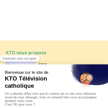
KTO vous propose
Article
Les reportages d'été 2026 de KTO
Article
La visite pastorale du pape Léon
XIV à Assise à suivre sur KTO le
jeudi 6 août