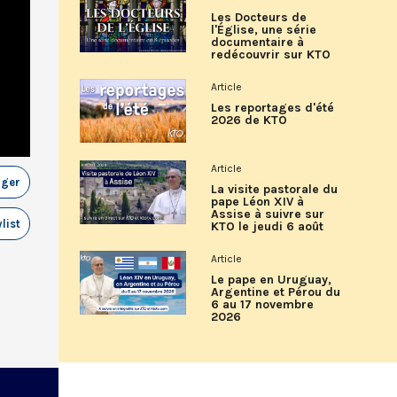
Les Docteurs de
l'Église, une série
documentaire à
redécouvrir sur KTO
Article
Les reportages d'été
2026 de KTO
Article
ager
La visite pastorale du
pape Léon XIV à
Assise à suivre sur
list
KTO le jeudi 6 août
Article
Le pape en Uruguay,
Argentine et Pérou du
6 au 17 novembre
2026