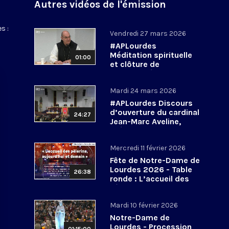
Autres vidéos de l'émission
s :
Vendredi 27 mars 2026
#APLourdes
Méditation spirituelle
01:00
et clôture de
l’Assemblée des
évêques de France - 27
Mardi 24 mars 2026
mars 2026
#APLourdes Discours
d’ouverture du cardinal
24:27
Jean-Marc Aveline,
président de la CEF -
24 mars 2026
Mercredi 11 février 2026
Fête de Notre-Dame de
Lourdes 2026 - Table
26:38
ronde : L’accueil des
pèlerins, aujourd’hui et
demain
Mardi 10 février 2026
Notre-Dame de
Lourdes - Procession
01:15:00