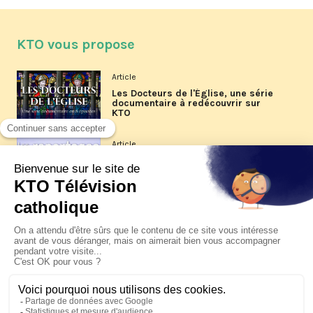
KTO vous propose
Article
Les Docteurs de l'Église, une série
documentaire à redécouvrir sur
KTO
Article
Les reportages d'été 2026 de KTO
Article
La visite pastorale du pape Léon
XIV à Assise à suivre sur KTO le
jeudi 6 août
Article
Le pape en Uruguay, Argentine et
Pérou du 6 au 17 novembre 2026