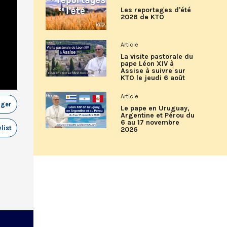
Les reportages d'été
2026 de KTO
Article
La visite pastorale du
pape Léon XIV à
Assise à suivre sur
KTO le jeudi 6 août
Article
ager
Le pape en Uruguay,
Argentine et Pérou du
6 au 17 novembre
list
2026