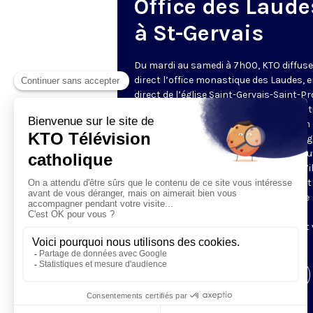
Office des Laude
à St-Gervais
Du mardi au samedi à 7h00, KTO diffuse
direct l’office monastique des Laudes, 
direct de l’église Saint-Gervais-Saint-Pr
(Paris IVe), avec les Fraternités Monas
de Jérusalem. Les Laudes – dont le nom
dérivé du terme latin qui signifie "louang
sont d’abord la prière de louange qui ou
journée pour remercier Dieu du don qu’i
fait de ce jour nouveau, et le placer tout
entier sous son regard. Mais son heure
matinale éveille aussi le souvenir de la
Résurrection du Seigneur, "soleil levant
nous visiter" (Lc 1,28).
Visiter la page de l'émission