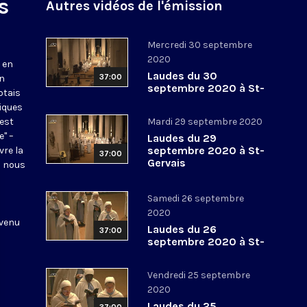
s
Autres vidéos de l'émission
Mercredi 30 septembre
2020
 en
Laudes du 30
37:00
en
septembre 2020 à St-
otais
Gervais
tiques
 est
Mardi 29 septembre 2020
e" –
Laudes du 29
septembre 2020 à St-
vre la
37:00
Gervais
l nous
Samedi 26 septembre
2020
 venu
Laudes du 26
37:00
septembre 2020 à St-
Gervais
Vendredi 25 septembre
2020
Laudes du 25
37:00