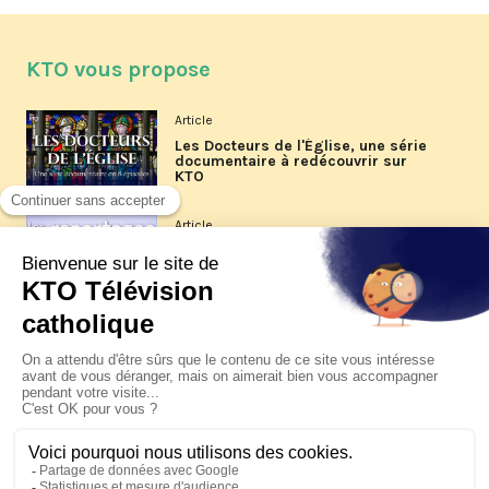
KTO vous propose
Article
Les Docteurs de l'Église, une série
documentaire à redécouvrir sur
KTO
Article
Les reportages d'été 2026 de KTO
Article
La visite pastorale du pape Léon
XIV à Assise à suivre sur KTO le
jeudi 6 août
Article
Le pape en Uruguay, Argentine et
Pérou du 6 au 17 novembre 2026