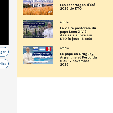
Les reportages d'été
2026 de KTO
Article
La visite pastorale du
pape Léon XIV à
Assise à suivre sur
KTO le jeudi 6 août
Article
ager
Le pape en Uruguay,
Argentine et Pérou du
6 au 17 novembre
list
2026