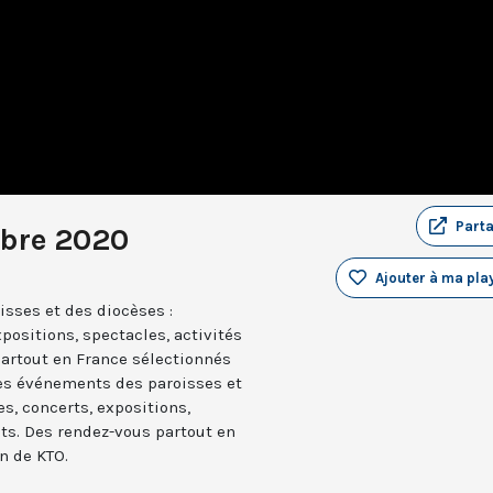
Part
obre 2020
Ajouter à ma play
sses et des diocèses :
positions, spectacles, activités
partout en France sélectionnés
les événements des paroisses et
es, concerts, expositions,
nts. Des rendez-vous partout en
n de KTO.