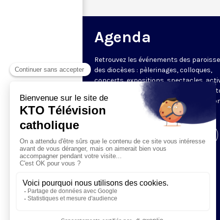
Agenda
Retrouvez les événements des paroisse
des diocèses : pèlerinages, colloques,
concerts, expositions, spectacles, acti
pour les enfants. Des rendez-vous part
en France sélectionnés par la rédactio
KTO.
Visiter la page de l'émission