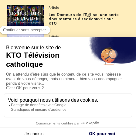
Article
Les Docteurs de l'Église, une série
documentaire à redécouvrir sur
KTO
Article
Les reportages d'été 2026 de KTO
Article
La visite pastorale du pape Léon
XIV à Assise à suivre sur KTO le
jeudi 6 août
Article
Le pape en Uruguay, Argentine et
Pérou du 6 au 17 novembre 2026
© KTO 2026 —
Contact
—
Mentions légales