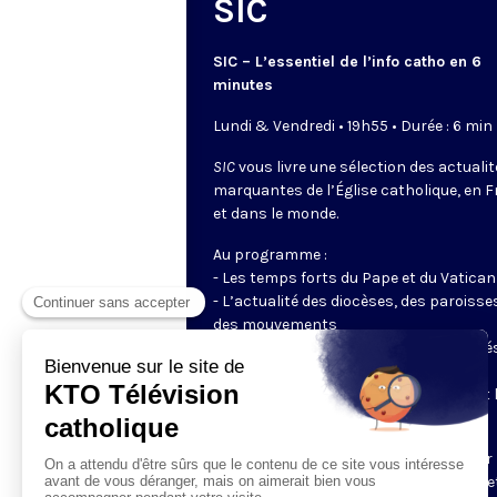
SIC
SIC – L’essentiel de l’info catho en 6
minutes
Lundi & Vendredi • 19h55 • Durée : 6 min
SIC
vous livre une sélection des actuali
marquantes de l’Église catholique, en 
et dans le monde.
Au programme :
- Les temps forts du Pape et du Vatican
- L’actualité des diocèses, des paroisse
des mouvements
- Les initiatives des catholiques engagé
dans le monde
- Les grands événements ecclésiaux et 
enjeux du moment pour la société
Un journal tout en images, préparé par 
rédaction de KTO, pour rester informé e