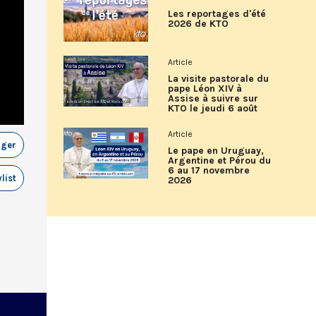
Les reportages d'été
2026 de KTO
Article
La visite pastorale du
pape Léon XIV à
Assise à suivre sur
KTO le jeudi 6 août
Article
ager
Le pape en Uruguay,
Argentine et Pérou du
6 au 17 novembre
list
2026