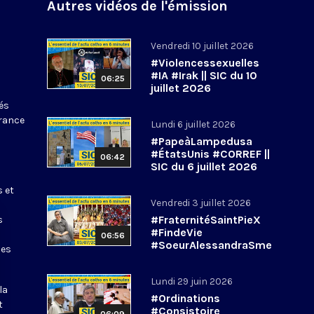
Autres vidéos de l'émission
Vendredi 10 juillet 2026
#Violencessexuelles
#IA #Irak || SIC du 10
06:25
juillet 2026
tés
France
Lundi 6 juillet 2026
#PapeàLampedusa
#ÉtatsUnis #CORREF ||
06:42
SIC du 6 juillet 2026
s et
Vendredi 3 juillet 2026
#FraternitéSaintPieX
s
#FindeVie
06:56
#SoeurAlessandraSme
les
rilli || #SIC du 3 juillet
2026
Lundi 29 juin 2026
la
#Ordinations
t
#Consistoire
06:09