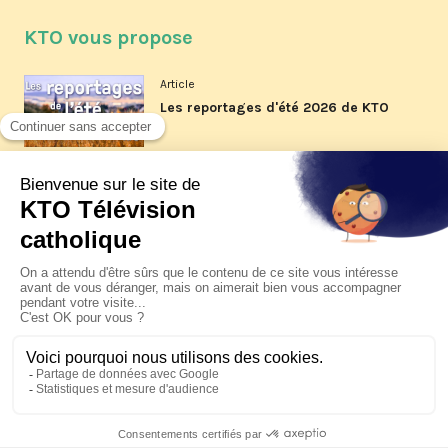
KTO vous propose
Article
Les reportages d'été 2026 de KTO
Article
La visite pastorale du pape Léon
XIV à Assise à suivre sur KTO le
jeudi 6 août
Article
Le pape en Uruguay, Argentine et
Pérou du 6 au 17 novembre 2026
© KTO 2026 —
Contact
—
Mentions légales