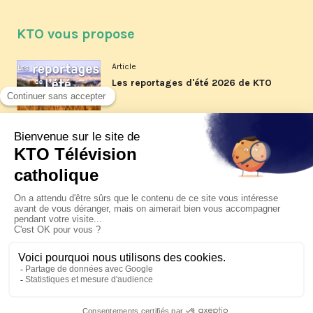
KTO vous propose
Article
Les reportages d'été 2026 de KTO
Article
La visite pastorale du pape Léon
XIV à Assise à suivre sur KTO le
jeudi 6 août
Article
Le pape en Uruguay, Argentine et
Pérou du 6 au 17 novembre 2026
© KTO 2026 —
Contact
—
Mentions légales