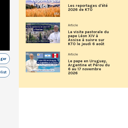
Les reportages d'été
2026 de KTO
Article
La visite pastorale du
pape Léon XIV à
Assise à suivre sur
KTO le jeudi 6 août
Article
ager
Le pape en Uruguay,
Argentine et Pérou du
6 au 17 novembre
list
2026