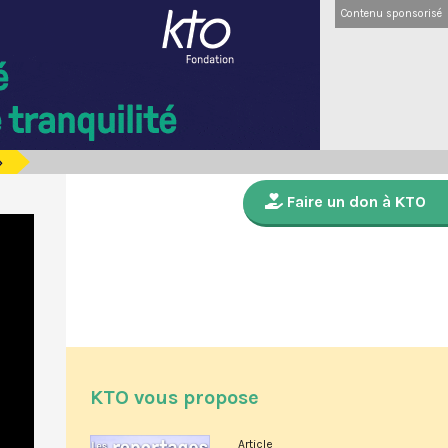
Contenu sponsorisé
»
Faire un don à KTO
KTO vous propose
Article