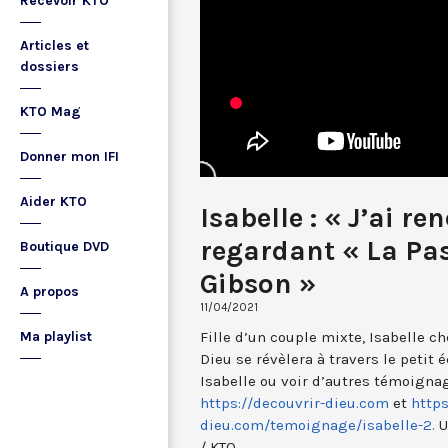
Recevoir KTO
Articles et
dossiers
KTO Mag
Donner mon IFI
Aider KTO
Isabelle : « J’ai r
regardant « La Pas
Boutique DVD
Gibson »
A propos
11/04/2021
Fille d’un couple mixte, Isabelle ch
Ma playlist
Dieu se révèlera à travers le petit 
Isabelle ou voir d’autres témoigna
https://decouvrir-dieu.com
et
https
dieu.com/temoignage/isabelle-2.
U
/ KTO.