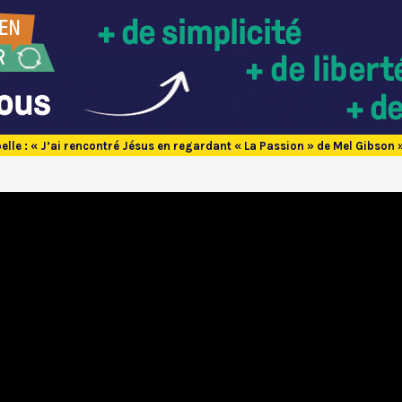
elle : « J’ai rencontré Jésus en regardant « La Passion » de Mel Gibson 