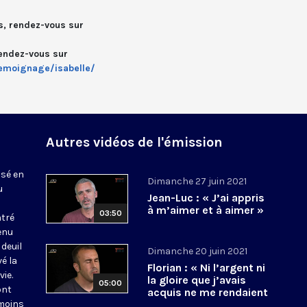
s, rendez-vous sur
rendez-vous sur
temoignage/isabelle/
Autres vidéos de l'émission
isé en
Dimanche 27 juin 2021
u
Jean-Luc : « J’ai appris
à m’aimer et à aimer »
03:50
tré
enu
deuil
Dimanche 20 juin 2021
vé la
Florian : « Ni l’argent ni
ie.
la gloire que j’avais
05:00
ont
acquis ne me rendaient
émoins
heureux »