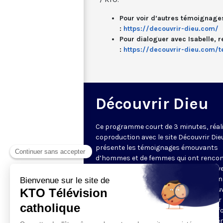
Pour voir d’autres témoignage
:
https://decouvrir-dieu.com/
Pour dialoguer avec Isabelle, 
:
https://decouvrir-dieu.com/
Découvrir Dieu
Ce programme court de 3 minutes, réal
coproduction avec le site Découvrir Die
présente les témoignages émouvants
d’hommes et de femmes qui ont rencon
Dieu. À l’occasion d’un événement surv
dans leur vie, comme une rencontre, un 
ou une maladie, ils ont trouvé ou retrou
foi et cela a complètement changé leur v
Ils nous expliquent comment et nous f
partager leur joie. Dialoguez avec les t