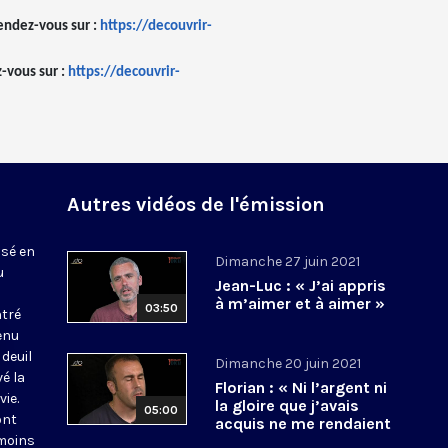
endez-vous sur :
https://decouvrir-
-vous sur :
https://decouvrir-
Autres vidéos de l'émission
isé en
Dimanche 27 juin 2021
u
Jean-Luc : « J’ai appris
à m’aimer et à aimer »
03:50
tré
enu
deuil
Dimanche 20 juin 2021
vé la
Florian : « Ni l’argent ni
ie.
la gloire que j’avais
05:00
ont
acquis ne me rendaient
émoins
heureux »