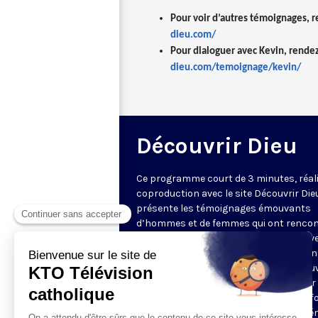
Pour voir d’autres témoignages, r
dieu.com/
Pour dialoguer avec Kevin, rendez
dieu.com/temoignage/kevin/
Découvrir Dieu
Ce programme court de 3 minutes, réal
coproduction avec le site Découvrir Die
présente les témoignages émouvants
d’hommes et de femmes qui ont rencon
Dieu. À l’occasion d’un événement surv
dans leur vie, comme une rencontre, un 
ou une maladie, ils ont trouvé ou retrou
foi et cela a complètement changé leur v
Ils nous expliquent comment et nous f
partager leur joie. Dialoguez avec les t