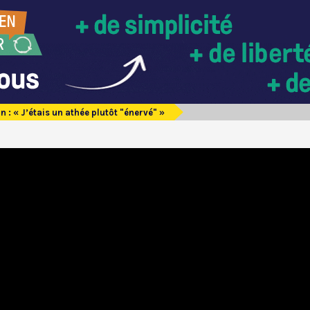
n : « J’étais un athée plutôt "énervé" »