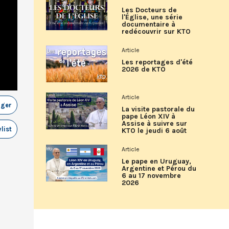
Les Docteurs de
l'Église, une série
documentaire à
redécouvrir sur KTO
Article
Les reportages d'été
2026 de KTO
Article
ager
La visite pastorale du
pape Léon XIV à
Assise à suivre sur
list
KTO le jeudi 6 août
Article
Le pape en Uruguay,
Argentine et Pérou du
6 au 17 novembre
2026