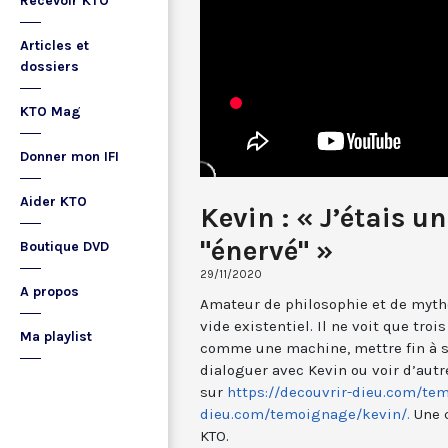
Recevoir KTO
Articles et
dossiers
KTO Mag
Donner mon IFI
Aider KTO
Kevin : « J’étais u
"énervé" »
Boutique DVD
29/11/2020
A propos
Amateur de philosophie et de mytho
vide existentiel. Il ne voit que troi
Ma playlist
comme une machine, mettre fin à sa 
dialoguer avec Kevin ou voir d’aut
sur
https://decouvrir-dieu.com/te
dieu.com/temoignage/kevin/.
Une c
KTO.