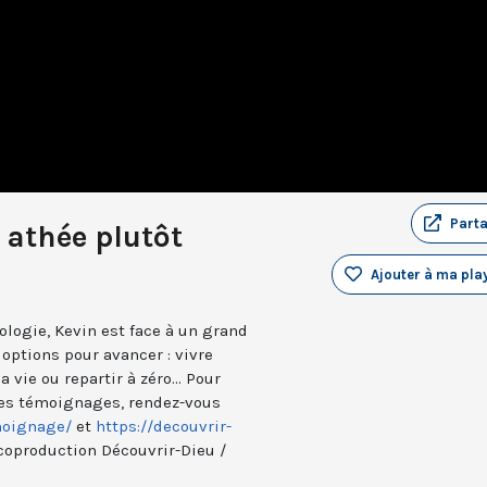
Part
n athée plutôt
Ajouter à ma play
logie, Kevin est face à un grand
s options pour avancer : vivre
vie ou repartir à zéro... Pour
res témoignages, rendez-vous
moignage/
et
https://decouvrir-
oproduction Découvrir-Dieu /