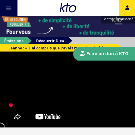
Contenu sponsorisé
Émissions
Découvrir Dieu
Jeanne : « J’ai compris que j’avais mon chemin à faire »
Faire un don à KTO