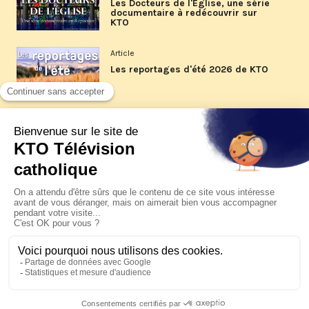
Les Docteurs de l'Église, une série
documentaire à redécouvrir sur
KTO
Article
Les reportages d'été 2026 de KTO
Article
La visite pastorale du pape Léon
XIV à Assise à suivre sur KTO le
jeudi 6 août
Article
Le pape en Uruguay, Argentine et
Pérou du 6 au 17 novembre 2026
© KTO 2026 —
Contact
—
Mentions légales