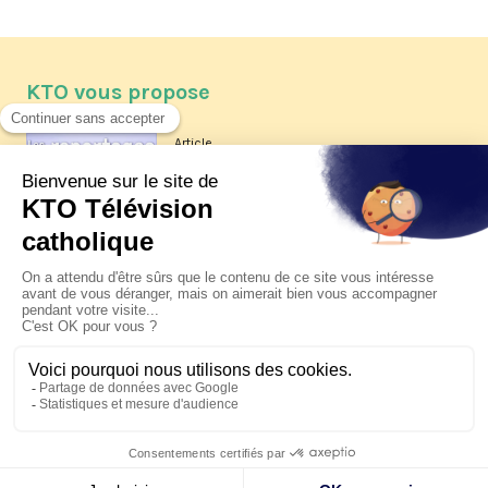
KTO vous propose
Article
Les reportages d'été 2026 de KTO
Article
La visite pastorale du pape Léon
XIV à Assise à suivre sur KTO le
jeudi 6 août
Article
Le pape en Uruguay, Argentine et
Pérou du 6 au 17 novembre 2026