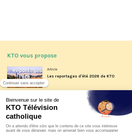
KTO vous propose
Article
Les reportages d'été 2026 de KTO
Article
La visite pastorale du pape Léon
XIV à Assise à suivre sur KTO le
jeudi 6 août
Article
Le pape en Uruguay, Argentine et