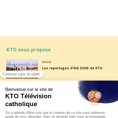
KTO vous propose
Article
Les reportages d'été 2026 de KTO
Article
La visite pastorale du pape Léon
XIV à Assise à suivre sur KTO le
jeudi 6 août
Article
Le pape en Uruguay, Argentine et