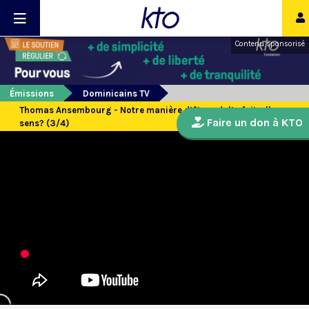
Contenu sponsorisé
Émissions
Dominicains TV
Thomas Ansembourg - Notre manière d’être adulte fait-elle
Faire un don à KTO
sens? (3/4)