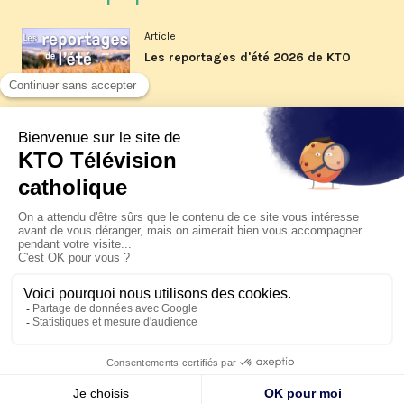
Article
Les reportages d'été 2026 de KTO
Article
La visite pastorale du pape Léon
XIV à Assise à suivre sur KTO le
jeudi 6 août
Article
Le pape en Uruguay, Argentine et
Pérou du 6 au 17 novembre 2026
© KTO 2026 —
Contact
—
Mentions légales