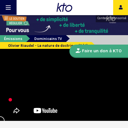
Contenu sponsorisé
Émissions
Dominicains TV
Olivier Riaudel - La nature de doctrines (3/4)
Faire un don à KTO