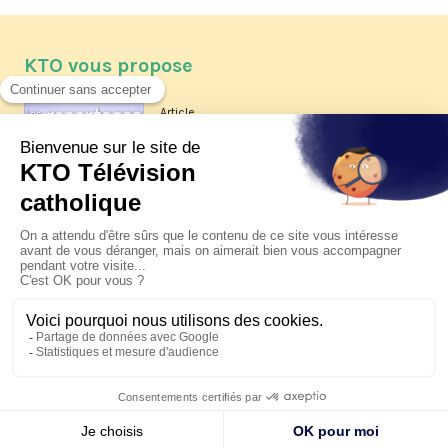
KTO vous propose
Article
Les reportages d'été 2026 de KTO
Article
La visite pastorale du pape Léon
XIV à Assise à suivre sur KTO le
jeudi 6 août
Article
Le pape en Uruguay, Argentine et
Pérou du 6 au 17 novembre 2026
© KTO 2026 —
Contact
—
Mentions légales