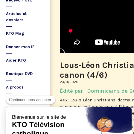
Recevoir KTO
Articles et
dossiers
KTO Mag
Donner mon IFI
Aider KTO
Lous-Léon Christia
canon (4/6)
Boutique DVD
23/11/2020
A propos
Édité par : Dominicains de B
4/6 : Louis-Léon Christians, docteur
Ma playlist
canonique, est professeur à l’Unive
est titulaire de la Chaire Droit & R
publications portent sur les interac
normativités religieuses, dans une 
de sciences des religions. De 2013 à