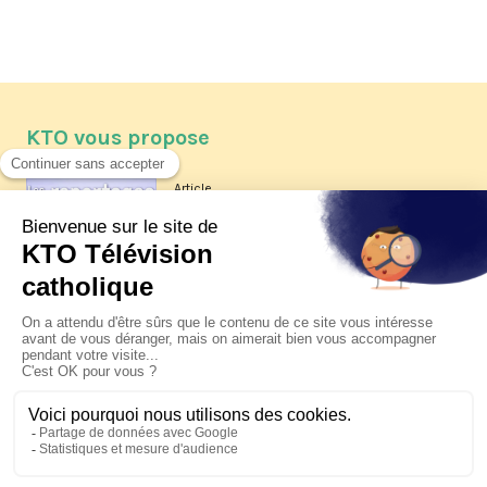
KTO vous propose
Article
Les reportages d'été 2026 de KTO
Article
La visite pastorale du pape Léon
XIV à Assise à suivre sur KTO le
jeudi 6 août
Article
Le pape en Uruguay, Argentine et
Pérou du 6 au 17 novembre 2026